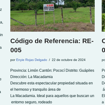
ez
a,
in
Código de Referencia: RE-
a
005
por
Enyie Rojas Delgado
22 de octubre de 2024
p
Provincia: Limón Cantón: Pococí Distrito: Guápiles
P
Dirección: La Macadamia
D
e
Descubre esta espectacular propiedad situada en
D
el hermoso y tranquilo área de
á
na
La Macadamia. Ideal para aquellos que buscan un
E
entorno seguro, rodeado
a