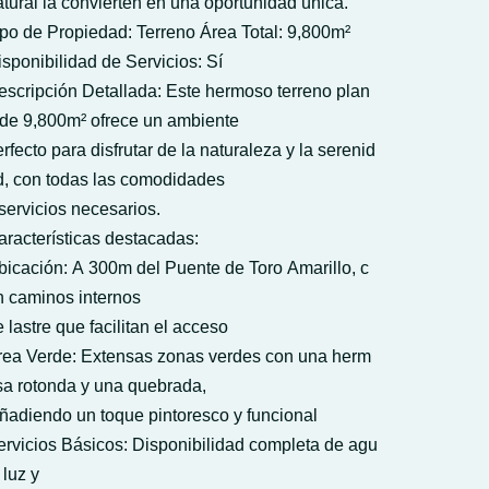
atural la convierten en una oportunidad única.
ipo de Propiedad: Terreno Área Total: 9,800m²
isponibilidad de Servicios: Sí
escripción Detallada: Este hermoso terreno plan
 de 9,800m² ofrece un ambiente
rfecto para disfrutar de la naturaleza y la serenid
d, con todas las comodidades
servicios necesarios.
aracterísticas destacadas:
bicación: A 300m del Puente de Toro Amarillo, c
n caminos internos
 lastre que facilitan el acceso
rea Verde: Extensas zonas verdes con una herm
sa rotonda y una quebrada,
ñadiendo un toque pintoresco y funcional
ervicios Básicos: Disponibilidad completa de agu
 luz y