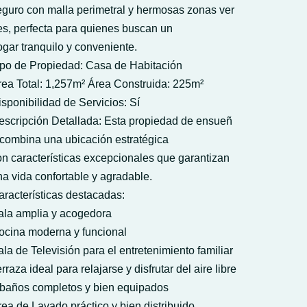
eguro con malla perimetral y hermosas zonas ver
es, perfecta para quienes buscan un
ogar tranquilo y conveniente.
ipo de Propiedad: Casa de Habitación
rea Total: 1,257m² Área Construida: 225m²
isponibilidad de Servicios: Sí
escripción Detallada: Esta propiedad de ensueñ
 combina una ubicación estratégica
on características excepcionales que garantizan
na vida confortable y agradable.
aracterísticas destacadas:
ala amplia y acogedora
ocina moderna y funcional
la de Televisión para el entretenimiento familiar
rraza ideal para relajarse y disfrutar del aire libre
 baños completos y bien equipados
rea de Lavado práctico y bien distribuido