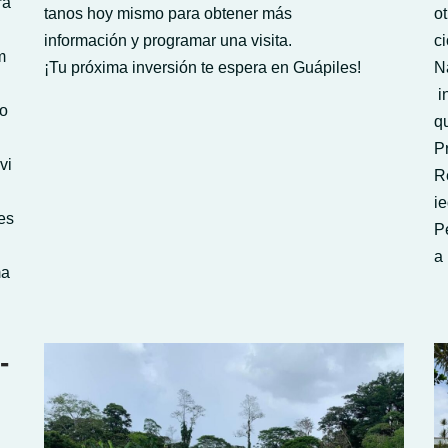
ra
tanos hoy mismo para obtener más
o
información y programar una visita.
c
m
¡Tu próxima inversión te espera en Guápiles!
N
i
co
q
P
vi
R
i
es
P
a
ma
-