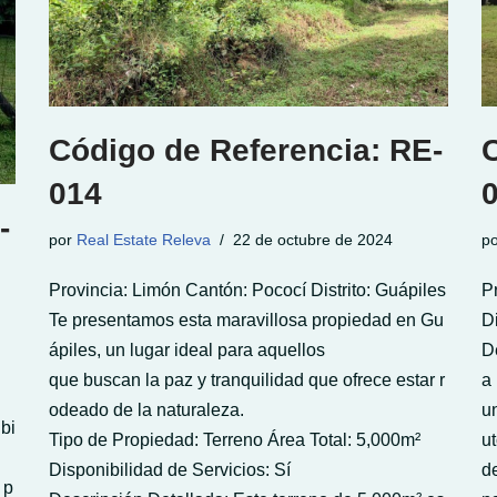
Código de Referencia: RE-
014
-
por
Real Estate Releva
22 de octubre de 2024
p
Provincia: Limón Cantón: Pococí Distrito: Guápiles
P
Te presentamos esta maravillosa propiedad en Gu
D
ápiles, un lugar ideal para aquellos
D
que buscan la paz y tranquilidad que ofrece estar r
a
odeado de la naturaleza.
u
bi
Tipo de Propiedad: Terreno Área Total: 5,000m²
u
Disponibilidad de Servicios: Sí
d
 p