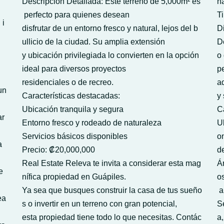
Descripción Detallada: Este terreno de 5,000m² es
n
perfecto para quienes desean
T
 i
disfrutar de un entorno fresco y natural, lejos del b
D
ullicio de la ciudad. Su amplia extensión
D
y ubicación privilegiada lo convierten en la opción
o
ideal para diversos proyectos
pe
residenciales o de recreo.
a
un
Características destacadas:
y 
Ubicación tranquila y segura
C
ar
Entorno fresco y rodeado de naturaleza
U
Servicios básicos disponibles
o
ra
Precio: ₡20,000,000
de
Real Estate Releva te invita a considerar esta mag
Á
e
nífica propiedad en Guápiles.
o
Ya sea que busques construir la casa de tus sueño
a
ea
s o invertir en un terreno con gran potencial,
S
esta propiedad tiene todo lo que necesitas. Contác
a,