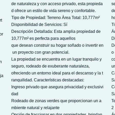
de naturaleza y con acceso privado, esta propieda
s
d ofrece un estilo de vida sereno y confortable.
d
Tipo de Propiedad: Terreno Área Total: 10,777m²
h
rt
Disponibilidad de Servicios: Sí
T
Descripción Detallada: Esta amplia propiedad de
Á
or
10,777m² es perfecta para aquellos
D
que desean construir su hogar soñado o invertir en
D
un proyecto con gran potencial.
o
La propiedad se encuentra en un lugar tranquilo y
c
ón
seguro, rodeado de exuberante naturaleza,
u
ofreciendo un entorno ideal para el descanso y la t
C
ja
ranquilidad. Características destacadas:
S
Ingreso privado que asegura privacidad y exclusivi
C
dad
Sa
Rodeado de zonas verdes que proporcionan un a
Te
mbiente natural y relajante
2
Opción de fraccionar en dos propiedades, brindan
Á