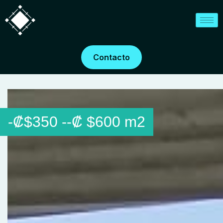
Saltar
al
contenido
Contacto
-
₡
$350
-
-
₡
$600 m2