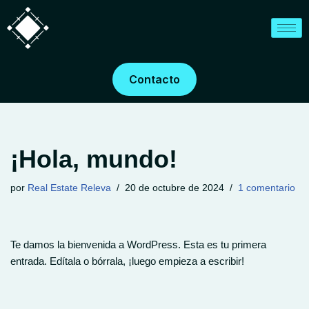
Saltar
al
contenido
Contacto
¡Hola, mundo!
por
Real Estate Releva
20 de octubre de 2024
1 comentario
Te damos la bienvenida a WordPress. Esta es tu primera
entrada. Edítala o bórrala, ¡luego empieza a escribir!